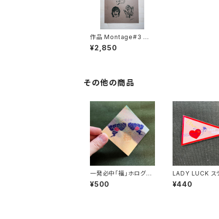
作品 Montage#3 ポ
スター 茶色
¥2,850
その他の商品
一発必中「福」ホログラ
LADY LUCK ステッカ
ムステッカー
ー
¥500
¥440