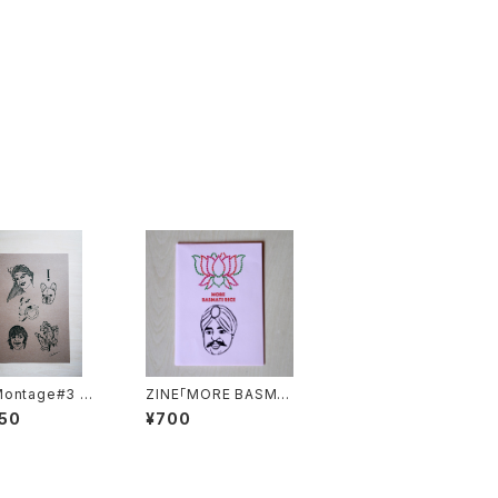
ontage#3 ポ
ZINE「MORE BASMA
 茶色
TI RICE #1」Pink ピン
50
¥700
ク