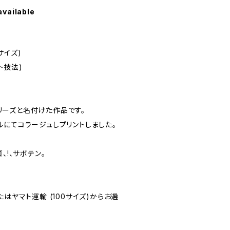
available
3サイズ)
ト技法)
)シリーズと名付けた作品です。
ルにてコラージュしプリントしました。
、!、サボテン。
はヤマト運輸 (100サイズ)からお選