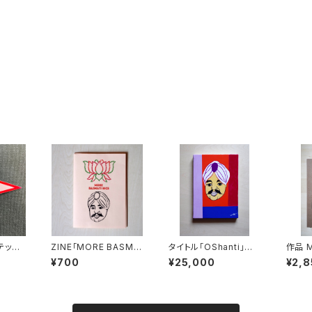
ZINE「MORE BASMA
タイトル「OShanti」カ
作品 M
TI RICE #1」Orange
ンバス
スター
¥700
¥25,000
¥2,8